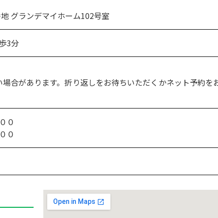
地 グランデマイホーム102号室
歩3分
い場合があります。折り返しをお待ちいただくかネット予約を
００
００