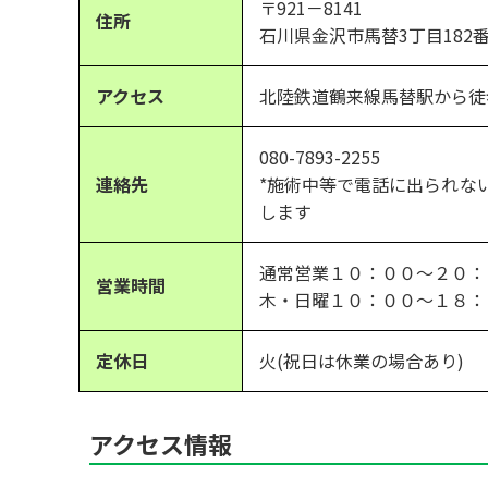
〒921－8141
住所
石川県金沢市馬替3丁目182番
アクセス
北陸鉄道鶴来線馬替駅から徒
080-7893-2255
連絡先
*施術中等で電話に出られな
します
通常営業１０：００～２０：
営業時間
木・日曜１０：００～１８：
定休日
火(祝日は休業の場合あり)
アクセス情報