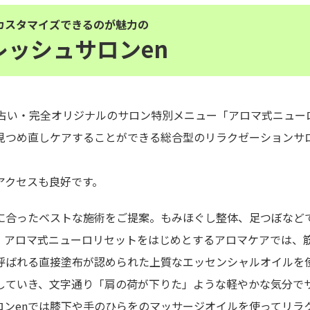
カスタマイズできるのが魅力の
レッシュサロンen
命占い・完全オリジナルのサロン特別メニュー「アロマ式ニュー
見つめ直しケアすることができる総合型のリラクゼーションサ
アクセスも良好です。
に合ったベストな施術をご提案。もみほぐし整体、足つぼなど
。アロマ式ニューロリセットをはじめとするアロマケアでは、
呼ばれる直接塗布が認められた上質なエッセンシャルオイルを
していき、文字通り「肩の荷が下りた」ような軽やかな気分で
ロンenでは膝下や手のひらをのマッサージオイルを使ってリラ