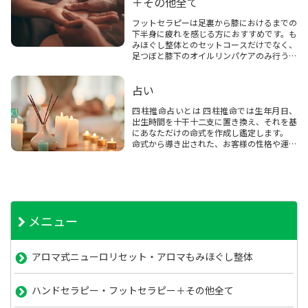
＋その他全て
フットセラピーは足裏から膝におけるまでの
下半身に疲れを感じる方におすすめです。も
みほぐし整体とのセットコースだけでなく、
足つぼと膝下のオイルリンパケアのみ行うコ
ースもございます。ハンドセラピーは手のひ
らおよび指先や甲に至るまでマッサージオイ
占い
ルを使って反射区を刺激していく施術です。
もみほぐしと...
四柱推命占いとは 四柱推命では生年月日、
出生時間を十干十二支に置き換え、それを基
にあなただけの命式を作成し鑑定します。
命式から導き出された、お客様の性格や運勢
を詳しくお伝えします。 占いはこんな方に
おすすめ 就職活動・婚活などで自己分析を
やりたい人１年間だけでなく、１０年単...
メニュー
アロマ式ニューロリセット・アロマもみほぐし整体
ハンドセラピー・フットセラピー＋その他全て