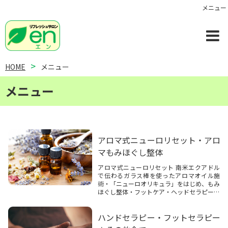
メニュー
HOME
メニュー
メニュー
アロマ式ニューロリセット・アロ
マもみほぐし整体
アロマ式ニューロリセット 南米エクアドル
で伝わるガラス棒を使ったアロマオイル施
術・「ニューロオリキュラ」をはじめ、もみ
ほぐし整体・フットケア・ヘッドセラピーと
いったあらゆる施術の要素を組み合わせた、
【世界で唯一】enだけで受けられる特別メ
ハンドセラピー・フットセラピー
ニューです！
施術前に今のお身体の状態や気分に合...